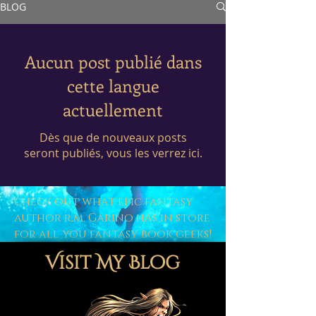
BLOG
Aucun post publié dans
cette langue
actuellement
Dès que de nouveaux posts
seront publiés, vous les verrez ici.
check out what epic fantasy
author r.m. Garino has in store
for all you fantasy book geeks!
Visit My Blog